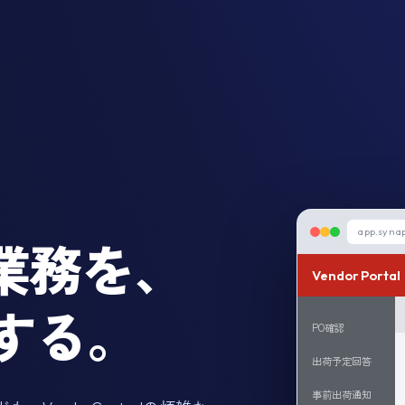
app.syna
の業務を、
Vendor Portal
する。
PO確認
出荷予定回答
事前出荷通知