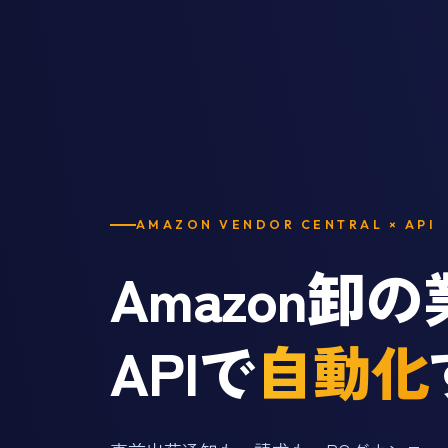
AMAZON VENDOR CENTRAL × API
Amazon卸
APIで
自動化