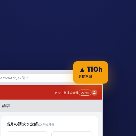
▲ 110h
psevendor.jp / 請求
月間削減
デモ企業株式会社
DEMO
請求
当月の請求予定額
2026年05月分