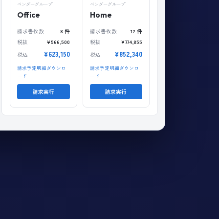
ベンダーグループ
ベンダーグループ
Office
Home
請求書枚数
8 件
請求書枚数
12 件
税抜
¥566,500
税抜
¥774,855
¥623,150
¥852,340
税込
税込
請求予定明細ダウンロ
請求予定明細ダウンロ
ード
ード
請求実行
請求実行