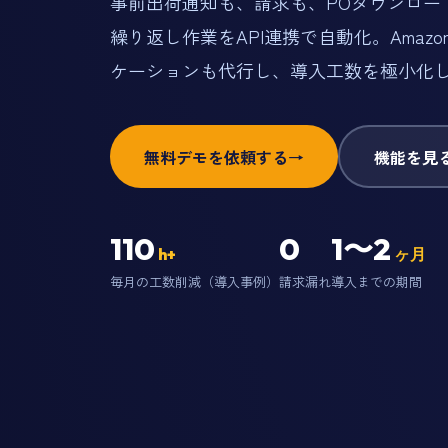
事前出荷通知も、請求も、POダウンロードも。V
繰り返し作業をAPI連携で自動化。Amaz
ケーションも代行し、導入工数を極小化
無料デモを依頼する
→
機能を見
110
0
1〜2
h+
ヶ月
毎月の工数削減（導入事例）
請求漏れ
導入までの期間