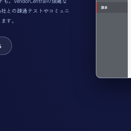
endorCentralの煩雑な
請求
on社との疎通テストやコミュニ
します。
る